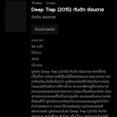
Thriller
Crime
Deep Trap (2015) กับดัก ซ่อนตาย
กับดัก ซ่อนตาย
ตัวอย่างหนัง
ระยะเวลา
96 นาที
ปีที่ฉาย
2015
เรื่องย่อ
ดูหนัง Deep Trap (2015) กับดัก ซ่อนตาย พากย์ไทย
เต็มเรื่อง หนังเกาหลีเรื่องนี้เป็นหนังแนวอาชญากรรม และ
ระทึกขวัญ มีเนื้อเรื่องว่า จุนซิกและมินฮีกำลังเดินทางแสน
โรแมนติกไปยังเกาะที่ห่างไกล พวกเขาพักอยู่ที่เกสต์เฮาส์
ของซุงชุลและน้องสาวของเขา ในขณะที่จุนซิกเมาหนัก น้อง
สาวของซองชอลก็ไปยั่วยวนจุนซิก ซองชอลจึงสามารถข่ม
ขืนมินฮีได้ คู่สามีภรรยาใหม่เข้ามาและซองชอลถูกจับได้ว่า
ทำร้ายแฟนสาว และเขาก็ฆ่าแฟนหนุ่ม จุนป่วยและมินฮี
พยายามหนี ดูหนังออนไลน์ Deep Trap (2015) กับดัก
ซ่อนตาย พากย์ไทย ซับไทย เต็มเรื่อง ดูหนังออนไลน์ฟรี