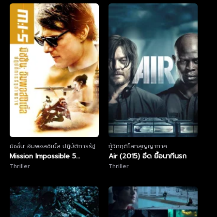
มิชชั่น: อิมพอสซิเบิ้ล ปฏิบัติการรัฐ
กู้วิกฤติโลกสุญญากาศ
อำพราง
Mission Impossible 5
Air (2015) อึด ยื้อนาทีนรก
Rogue Nation ปฏิบัติการรัฐ
Thriller
Thriller
อำพราง