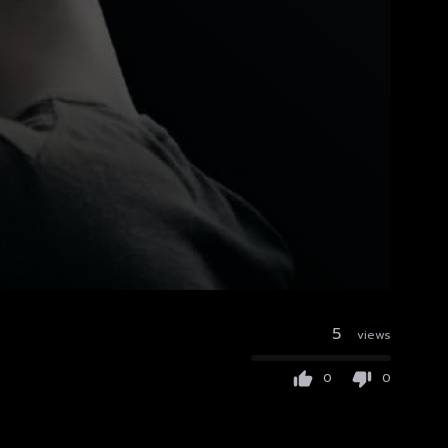
5
views
0
0