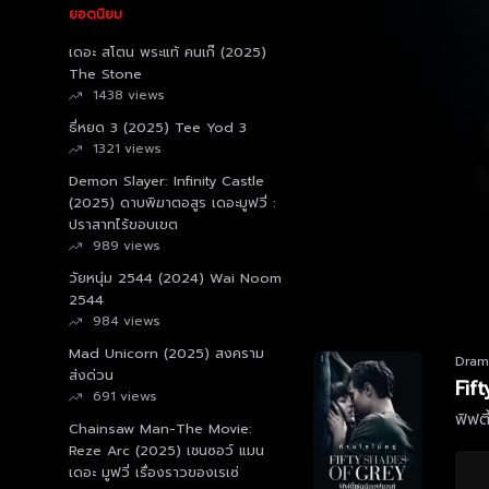
ยอดนิยม
เดอะ สโตน พระแท้ คนเก๊ (2025)
The Stone
1438 views
ธี่หยด 3 (2025) Tee Yod 3
1321 views
Demon Slayer: Infinity Castle
(2025) ดาบพิฆาตอสูร เดอะมูฟวี่ :
ปราสาทไร้ขอบเขต
989 views
วัยหนุ่ม 2544 (2024) Wai Noom
2544
984 views
Mad Unicorn (2025) สงคราม
Dram
ส่งด่วน
Fif
691 views
ฟิฟตี
Chainsaw Man-The Movie:
Reze Arc (2025) เชนซอว์ แมน
เดอะ มูฟวี่ เรื่องราวของเรเซ่