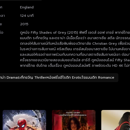
ทศ
England
วลา
124 นาที
าย
2015
ย่อ
ดูหนัง Fifty Shades of Grey (2015) ฟิฟตี้ เชดส์ ออฟ เกรย์ พากย์ไทย เต
แมนติก ระทึกขวัญ และดราม่า มีเนื้อเรื่องว่า อนาสตาเซีย สตีล นักวรร
ตกลงให้สัมภาษณ์กับหนังสือพิมพ์ของวิทยาลัย Christian Grey เพื่อช่
ในระหว่างการสัมภาษณ์ คริสเตียน เกรย์สนใจอนาสตาเซีย ไม่นานหลังจากน
และเสนอให้เธอถ่ายภาพร่วมกับบทความที่อนาสตาเซียสัมภาษณ์เขา ต่อมา 
ครั้งแรกของนวนิยายสองเล่มของโธมัส ฮาร์ดี ดูหนังออนไลน์ Fifty Sha
พากย์ไทย ซับไทย เต็มเรื่อง ดูหนังออนไลน์ฟรี ภาพชัดระดับ HD 4K ไม
าม่า Dramaระทึกขวัญ Thrillerหนังฝรั่งอีโรติก Eroticโรแมนติก Romance