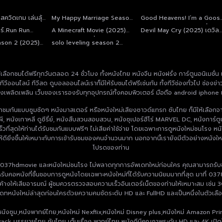
ควิดเกม เล่นลุ้น
My Happy Marriage Season
Good Heavens! I’m a Goos
2
not a Swan(2025) คุณพี่เจ้าข
ดร์..Run Run
A Minecraft Movie (2025)
Devil May Cry (2025) เดวิล
ดิฉันเป็นห่านมิใช่หงส์
Run Run
ไมน์คราฟต์ มูฟวี่
เมย์คราย
ason 2 (2025)
solo leveling season 2
(2025)
ลือกชมได้ฟรีทุกวันตลอด 24 ชั่วโมง ทั้งหนังไทย หนังจีน หนังฝรั่ง การ์ตูนอนิเมชั่น
นเอง ทีวีออนไลน์ ทีวีสด ดูบอลออนไลน์เราก็มีให้รับชมได้ฟรีเช่นกัน ทั้งทีวีช่องทั่วไป
างเพลิดเพลิน เว็บของเรารองรับทุกอุปกรณ์ทั้งคอมพิวเตอร์ มือถือ android iphone 
ลือกชมกันแบบซูมชัดๆ หนังมาสเตอร์ หรือหนังใหม่เสียงซาวด์แทรก ซับไทย ก็มีให้เลือกจ
ี, หนังเกาหลี ดูซีรี่ย์, หนังสืบสวนสอบสวน, หนังซุเปอร์ฮีโร่ MARVEL DC, หนังการ์ตู
ี่สุดให้ท่านได้รับชมกันแบบฟรีๆ ไม่เสียค่าใช้จ่าย โดยเฉพาะการดูหนังใหม่ชนโรง หนั
ให้ดียิ่งขึ้นให้เหมาะกับการเข้ารับชมของคนจำนวนมาก นอกจากนี้เรายังมีตัวอย่างหนังใหม
โปรดของท่าน
 037hdmovie และหนังใหม่ชนโรง ไม่พลาดทุกการอัพเดทใหม่ก่อนใคร คุณสามารถรับช
อหนังที่ชื่นชอบการดูหนังโดยเฉพาะหนังใหม่ที่ได้รับความนิยมมากที่สุด มาที่ 037
้างให้เสียอารมณ์ ผู้ชมควรตรวจสอบความเร็วอินเตอร์เน็ตของท่านให้เหมาะสม เช่น 3G 4G
พเดทหนังใหม่ล่าสุดก่อนใครด้วยความคมชัดระดับ HD และ FullHD และเป็นหนึ่งในตัวเลือกท
ง,หนังซูม,หนังพากย์ไทย,หนังใหม่ Nexflix,หนังใหม่ Disney plus,หนังใหม่ Amazon Pri
ack บรรยายไทย ซับไทย เต็มเรื่อง พากย์ไทย หนังดีมีคุณภาพระดับ HD และ 4K เปิดใ