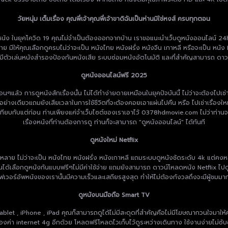
วัยหนุ่ม เต็มเรื่อง คุณพี่เจ้าคุณพี่เจ้าขาดิฉันเป็นห่านมิใช่หงส์ ครบทุกตอน
ในยุคโควิด 19 คุณไม่จำเป็นต้องออกจากบ้าน เราขอแนะนำเว็บดูหนังออนไลน์ 24hd เว็บด
ีให้คุณเลือกดูครบไม่ว่าจะเป็น หนังไทย หนังฝรั่ง หนังจีน เกาหลี หรือจะเป็น หนัง N
มีตัวเล่นหนังสำรองป้องกันหนังเสีย ระบบซ่อมหนังอัตโนมัติ และที่สำคัญสามารถ ดาว
ดูหนังออนไลน์ฟรี 2025
ก่อนๆแล้ว การดูหนังสักเรื่องนั้น ไม่ได้ทำง่ายดายเหมือนในยุคปัจบันนี้ ไม่ว่าจะต้องไป
งินอย่างเดียวแถมยังเสียเวลาในการใช้ชีวิตที่จะต้องคอยเอาแผ่นไปคืน หรือ ไปเช่าเรื่องใ
ียบกับแต่ก่อน ท่านเพียงแค่จำเว็บไซต์ของเราเอาไว้ 0378hdmovie.com ไม่ว่าท่านจะต
เรื่องหนังที่ท่านต้องการดู ท่านก็จะสามารถ "ดูหนังออนไลน์" ได้ทันที
ดูหนังใหม่ Netflix
 ไม่ว่าจะเป็น หนังไทย หนังฝรั่ง หนังเกาหลี แถมระบบดูหนังชัดระดับ 4k แต่คงหลีกเลี่
านได้เลือกดูหนังกันแบบฟรีๆไม่มีค่าใช้จ่าย แถมยังสามารถ ดาวน์โหลดหนัง Netflix ไปดู
เซิฟเวอร์อัพหนังของเรานั้นมีความเร็วและเสถียรสูงสุด ทำให้ไม่ต้องกังวลถึงจะมีผู้ช
ดูหนังบนมือถือ Smart TV
Tablet , iPhone , iPad คุณก็สามารถดูได้ไม่มีสะดุดที่สำคัญคือไม่มีโฆษณากวนใจมาใ
ืองค่า internet 4g อีกด้วย โหลดฟรีโหลดไวเก็บไว้ดูระหว่างเดินทาง ใช้งานง่ายไม่ซับ