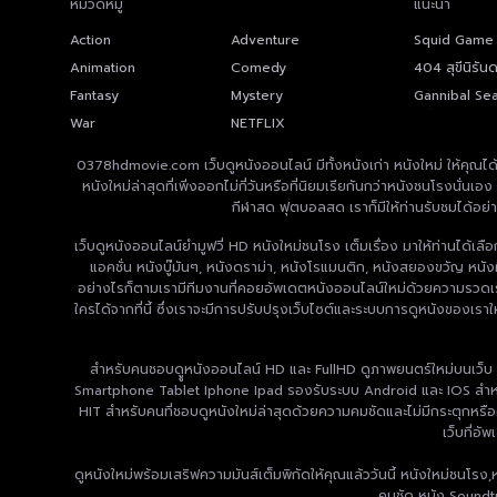
หมวดหมู่
แนะนำ
Action
Adventure
Squid Game ส
ตาย
Animation
Comedy
404 สุขีนิรัน
(2024) 404 
Fantasy
Mystery
Gannibal Se
หมู่บ้านกินคน
War
NETFLIX
0378hdmovie.com เว็บดูหนังออนไลน์ มีทั้งหนังเก่า หนังใหม่ ให้คุณได้เ
หนังใหม่ล่าสุดที่เพิ่งออกไม่กี่วันหรือที่นิยมเรียกันกว่าหนังชนโรงนั่
กีฬาสด ฟุตบอลสด เราก็มีให้ท่านรับชมได้อย่
เว็บดูหนังออนไลน์ยำมูฟวี่ HD หนังใหม่ชนโรง เต็มเรื่อง มาให้ท่านได้เ
แอคชั่น หนังบู๊มันๆ, หนังดราม่า, หนังโรแมนติก, หนังสยองขวัญ หนังผ
อย่างไรก็ตามเรามีทีมงานที่คอยอัพเดตหนังออนไลน์ใหม่ด้วยความรวดเร็วท
ใครได้จากที่นี้ ซึ่งเราจะมีการปรับปรุงเว็บไซต์และระบบการดูหนังของเรา
สำหรับคนชอบดููหนังออนไลน์ HD และ FullHD ดูภาพยนตร์ใหม่บนเว็บ
Smartphone Tablet Iphone Ipad รองรับระบบ Android และ IOS สำหรับค
HIT สำหรับคนที่ชอบดูหนังใหม่ล่าสุดด้วยความคมชัดและไม่มีกระตุกหรือค
เว็บที่อั
ดูหนังใหม่พร้อมเสริฟความมันส์เต็มพิกัดให้คุณแล้ววันนี้ หนังใหม่ชนโร
คมชัด หนัง Soundtr