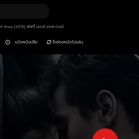
f Grey (2015) ฟิฟตี้ เชดส์ ออฟ เกรย์
แจ้งหนังเสีย
รีเฟรซหนังไม่เล่น