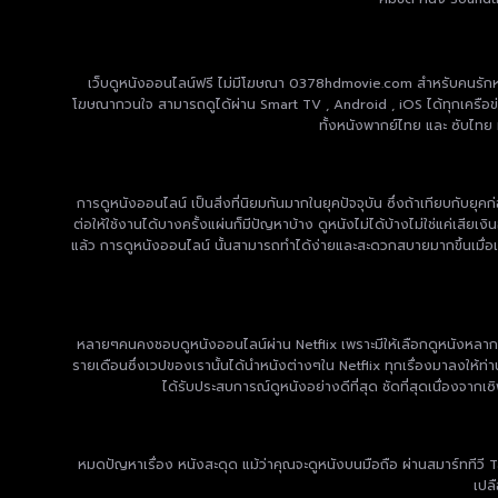
เว็บดูหนังออนไลน์ฟรี ไม่มีโฆษณา 0378hdmovie.com สำหรับคนรักหนัง 
โฆษณากวนใจ สามารถดูได้ผ่าน Smart TV , Android , iOS ได้ทุกเครือข่าย ม
ทั้งหนังพากย์ไทย และ ซับไทย 
การดูหนังออนไลน์ เป็นสิ่งที่นิยมกันมากในยุคปัจจุบัน ซึ่งถ้าเทียบกับยุค
ต่อให้ใช้งานได้บางครั้งแผ่นก็มีปัญหาบ้าง ดูหนังไม่ได้บ้างไม่ใช่แค่เสียเ
แล้ว การดูหนังออนไลน์ นั้นสามารถทำได้ง่ายและสะดวกสบายมากขึ้นเมื่อเท
หลายๆคนคงชอบดูหนังออนไลน์ผ่าน Netflix เพราะมีให้เลือกดูหนังหลากหลาย
รายเดือนซึ่งเวปของเรานั้นได้นำหนังต่างๆใน Netflix ทุกเรื่องมาลงให้ท่
ได้รับประสบการณ์ดูหนังอย่างดีที่สุด ชัดที่สุดเนื่องจาก
หมดปัญหาเรื่อง หนังสะดุด แม้ว่าคุณจะดูหนังบนมือถือ ผ่านสมาร์ททีวี 
เปล