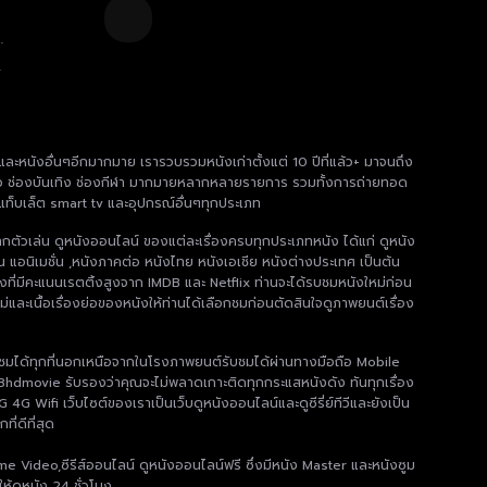
e
า
 และหนังอื่นๆอีกมากมาย เรารวบรวมหนังเก่าตั้งแต่ 10 ปีที่แล้ว+ มาจนถึง
 ช่องข่าว ช่องบันเทิง ช่องกีฬา มากมายหลากหลายรายการ รวมทั้งการถ่ายทอด
แท็บเล็ต smart tv และอุปกรณ์อื่นๆทุกประเภท
ากตัวเล่น ดูหนังออนไลน์ ของแต่ละเรื่องครบทุกประเภทหนัง ได้แก่ ดูหนัง
น แอนิเมชั่น ,หนังภาคต่อ หนังไทย หนังเอเชีย หนังต่างประเทศ เป็นต้น
งที่มีคะแนนเรตติ้งสูงจาก IMDB และ Netflix ท่านจะได้รบชมหนังใหม่ก่อน
่และเนื้อเรื่องย่อของหนังให้ท่านได้เลือกชมก่อนตัดสินใจดูภาพยนต์เรื่อง
มได้ทุกที่นอกเหนือจากในโรงภาพยนต์รับชมได้ผ่านทางมือถือ Mobile
8hdmovie รับรองว่าคุณจะไม่พลาดเกาะติดทุกกระแสหนังดัง ทันทุกเรื่อง
 Wifi เว็บไซต์ของเราเป็นเว็บดูหนังออนไลน์และดูซีรี่ย์ทีวีและยังเป็น
ี่ดีที่สุด
me Video,ซีรีส์ออนไลน์ ดูหนังออนไลน์ฟรี ซึ่งมีหนัง Master และหนังซูม
ห้ดูหนัง 24 ชั่วโมง