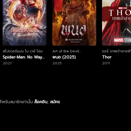
สไปเดอร์แมน โน เวย์ โฮม
Art of the Devil:
ธอร์: เทพเจ้าสายฟ้
Spider-Man: No Way
Beginning
พนอ (2025)
Thor
Home
2021
2025
2011
ำหรับสมาชิกเท่านั้น
ล็อคอิน
,
สมัคร