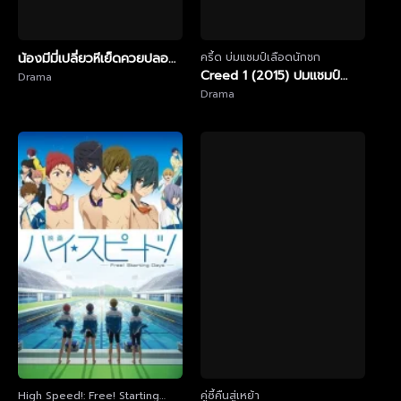
น้องมีมี่เปลี่ยวหีเย็ดควยปลอม
ครี้ด บ่มแชมป์เลือดนักชก
Creed 1 (2015) ปมแชมป์
คนเดียวฟินๆ
Drama
เลือดนักชก 1
Drama
memeezecretx สาวขาวนม
ใหญ่หุ่นแจ่มๆ งานดี งานโซโล่
เดี่ยวเอาดิลโด้แปะผนังแล้วยืน
เย็ดเสียวๆ Onlyfans ลีลาดูด
ควยปลอมยั่วๆ ยืนกดหีมิดดุ้น
อย่างเด็ด ยกขาอ้าหีโยกควย
ปลอมครางเสียว จัดคนเดียว
ยังเสียวขนาดนี้แจ่มสุดๆ
High Speed!: Free! Starting
คู่ซี้คืนสู่เหย้า