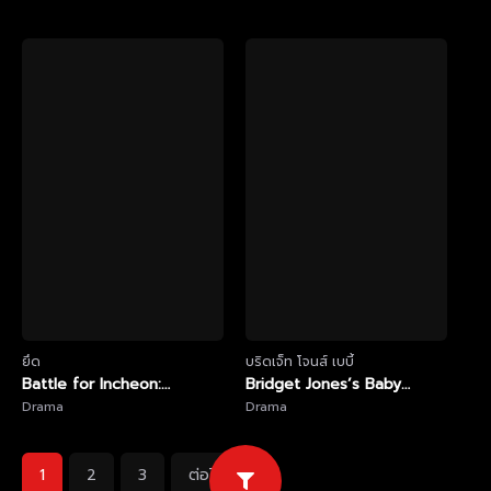
บนถนนเคอร์บี้
ยึด
บริดเจ็ท โจนส์ เบบี้
Battle for Incheon:
Bridget Jones’s Baby
Operation Chromite (2016)
Drama
(2016) บริดเจ็ท โจนส์ เบบี้
Drama
ปฏิบัติการระห่ำยึดสะท้านโล
1
2
3
ต่อไป