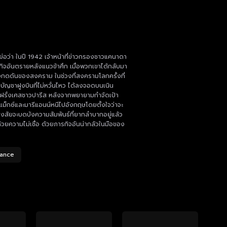
งย่อว่า ในปี 1942 เจ้าหน้าที่ข่าวกรองชาวแคนาดา
ิจอันตรายหลังแนวข้าศึก เมื่อพวกเขาได้กลับมา
ดดันของสงคราม ในช่วงที่สงครามโลกครั้งที่
คับบัญชาฝูงบินที่ไม่หวั่นไหว ได้ลงจอดบนเนิน
นฝรั่งเศสชาวปารีส หลังจากพยายามกำจัดเป้า
ม็กซ์และมารีแอนน์หนีไปอังกฤษโดยตั้งใจว่าจะ
สงสัยจะบดบังความสัมพันธ์ที่ยากลำบากอยู่แล้ว
้วยความไม่เชื่อ ด้วยภารกิจอันน่ากลัวในมือของ
mance