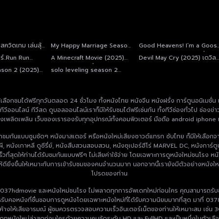
ควิดเกม เล่นลุ้น
My Happy Marriage Season
Good Heavens! I’m a Goos
2
not a Swan(2025) คุณพี่เจ้าข
ดร์..Run Run
A Minecraft Movie (2025)
Devil May Cry (2025) เดวิล
ดิฉันเป็นห่านมิใช่หงส์
Run Run
ไมน์คราฟต์ มูฟวี่
เมย์คราย
ason 2 (2025)
solo leveling season 2
(2025)
ลือกชมได้ฟรีทุกวันตลอด 24 ชั่วโมง ทั้งหนังไทย หนังจีน หนังฝรั่ง การ์ตูนอนิเมชั่น
นเอง ทีวีออนไลน์ ทีวีสด ดูบอลออนไลน์เราก็มีให้รับชมได้ฟรีเช่นกัน ทั้งทีวีช่องทั่วไป
างเพลิดเพลิน เว็บของเรารองรับทุกอุปกรณ์ทั้งคอมพิวเตอร์ มือถือ android iphone 
ลือกชมกันแบบซูมชัดๆ หนังมาสเตอร์ หรือหนังใหม่เสียงซาวด์แทรก ซับไทย ก็มีให้เลือกจ
ี, หนังเกาหลี ดูซีรี่ย์, หนังสืบสวนสอบสวน, หนังซุเปอร์ฮีโร่ MARVEL DC, หนังการ์ตู
ี่สุดให้ท่านได้รับชมกันแบบฟรีๆ ไม่เสียค่าใช้จ่าย โดยเฉพาะการดูหนังใหม่ชนโรง หนั
ให้ดียิ่งขึ้นให้เหมาะกับการเข้ารับชมของคนจำนวนมาก นอกจากนี้เรายังมีตัวอย่างหนังใหม
โปรดของท่าน
 037hdmovie และหนังใหม่ชนโรง ไม่พลาดทุกการอัพเดทใหม่ก่อนใคร คุณสามารถรับช
อหนังที่ชื่นชอบการดูหนังโดยเฉพาะหนังใหม่ที่ได้รับความนิยมมากที่สุด มาที่ 037
้างให้เสียอารมณ์ ผู้ชมควรตรวจสอบความเร็วอินเตอร์เน็ตของท่านให้เหมาะสม เช่น 3G 4G
พเดทหนังใหม่ล่าสุดก่อนใครด้วยความคมชัดระดับ HD และ FullHD และเป็นหนึ่งในตัวเลือกท