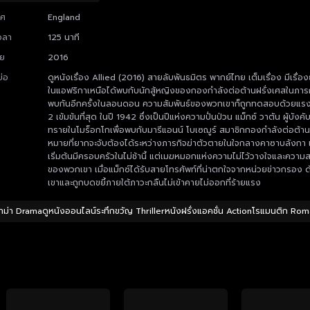
ทศ
England
วลา
125 นาที
าย
2016
ย่อ
ดูหนังเรื่อง Allied (2016) สายลับพันธมิตร พากย์ไทย เต็มเรื่อง มีเรื่อ
ในแอฟริกาเหนือได้พบกับนักสู้หญิงของกองกำลังต่อต้านฝรั่งเศสในภารก
พบกันอีกครั้งในลอนดอน ความสัมพันธ์ของพวกเขาก็ถูกทดสอบด้วยแรงก
2 เข้มข้นที่สุด ในปี 1942 ซึ่งเป็นปีแห่งความปั่นป่วน แม็กซ์ วาตัน ผู้บัง
ทรายในโมร็อกโกเพื่อพบกับมารีแอนน์ โบเซฌูร์ สมาชิกกองกำลังต่อต้า
หมายที่ยากจะจับต้องได้ระหว่างภารกิจฆ่าตัวตายในใจกลางคาซาบลังกา แ
เริ่มต้นมีครอบครัวในไม่ช้านี้ แต่เมฆหมอกแห่งความไม่ไว้วางใจและความ
ของพวกเขา เมื่อแม็กซ์ได้รับสายโทรศัพท์ที่น่าตกใจจากหน่วยข่าวกรอง ด
เขาและถูกบดขยี้ภายใต้ภาวะกลืนไม่เข้าคายไม่ออกที่ร้ายแรง
าม่า Dramaดูหนังออนไลน์ระทึกขวัญ Thrillerหนังฝรั่งแอคชั่น Actionโรแมนติก Ro