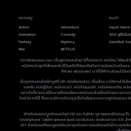
หมวดหมู่
แนะนำ
Action
Adventure
Squid Game ส
ตาย
Animation
Comedy
404 สุขีนิรัน
(2024) 404 
Fantasy
Mystery
Gannibal Se
หมู่บ้านกินคน
War
NETFLIX
0378hdmovie.com เว็บดูหนังออนไลน์ มีทั้งหนังเก่า หนังใหม่ ให้คุณได้เ
หนังใหม่ล่าสุดที่เพิ่งออกไม่กี่วันหรือที่นิยมเรียกันกว่าหนังชนโรงนั่
กีฬาสด ฟุตบอลสด เราก็มีให้ท่านรับชมได้อย่
เว็บดูหนังออนไลน์ยำมูฟวี่ HD หนังใหม่ชนโรง เต็มเรื่อง มาให้ท่านได้เ
แอคชั่น หนังบู๊มันๆ, หนังดราม่า, หนังโรแมนติก, หนังสยองขวัญ หนังผ
อย่างไรก็ตามเรามีทีมงานที่คอยอัพเดตหนังออนไลน์ใหม่ด้วยความรวดเร็วท
ใครได้จากที่นี้ ซึ่งเราจะมีการปรับปรุงเว็บไซต์และระบบการดูหนังของเรา
สำหรับคนชอบดููหนังออนไลน์ HD และ FullHD ดูภาพยนตร์ใหม่บนเว็บ
Smartphone Tablet Iphone Ipad รองรับระบบ Android และ IOS สำหรับค
HIT สำหรับคนที่ชอบดูหนังใหม่ล่าสุดด้วยความคมชัดและไม่มีกระตุกหรือค
เว็บที่อั