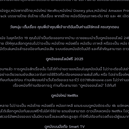
ง,หนังซูม,หนังพากย์ไทย,หนังใหม่ Nexflix,หนังใหม่ Disney plus,หนังใหม่ Amazon Pri
ack บรรยายไทย ซับไทย เต็มเรื่อง พากย์ไทย หนังดีมีคุณภาพระดับ HD และ 4K เปิดใ
วัยหนุ่ม เต็มเรื่อง คุณพี่เจ้าคุณพี่เจ้าขาดิฉันเป็นห่านมิใช่หงส์ ครบทุกตอน
ในยุคโควิด 19 คุณไม่จำเป็นต้องออกจากบ้าน เราขอแนะนำเว็บดูหนังออนไลน์ 24hd เว็บด
ีให้คุณเลือกดูครบไม่ว่าจะเป็น หนังไทย หนังฝรั่ง หนังจีน เกาหลี หรือจะเป็น หนัง N
มีตัวเล่นหนังสำรองป้องกันหนังเสีย ระบบซ่อมหนังอัตโนมัติ และที่สำคัญสามารถ ดาว
ดูหนังออนไลน์ฟรี 2025
ก่อนๆแล้ว การดูหนังสักเรื่องนั้น ไม่ได้ทำง่ายดายเหมือนในยุคปัจบันนี้ ไม่ว่าจะต้องไป
งินอย่างเดียวแถมยังเสียเวลาในการใช้ชีวิตที่จะต้องคอยเอาแผ่นไปคืน หรือ ไปเช่าเรื่องใ
ียบกับแต่ก่อน ท่านเพียงแค่จำเว็บไซต์ของเราเอาไว้ 0378hdmovie.com ไม่ว่าท่านจะต
เรื่องหนังที่ท่านต้องการดู ท่านก็จะสามารถ "ดูหนังออนไลน์" ได้ทันที
ดูหนังใหม่ Netflix
 ไม่ว่าจะเป็น หนังไทย หนังฝรั่ง หนังเกาหลี แถมระบบดูหนังชัดระดับ 4k แต่คงหลีกเลี่
านได้เลือกดูหนังกันแบบฟรีๆไม่มีค่าใช้จ่าย แถมยังสามารถ ดาวน์โหลดหนัง Netflix ไปดู
เซิฟเวอร์อัพหนังของเรานั้นมีความเร็วและเสถียรสูงสุด ทำให้ไม่ต้องกังวลถึงจะมีผู้ช
ดูหนังบนมือถือ Smart TV