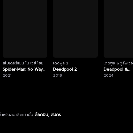
สไปเดอร์แมน โน เวย์ โฮม
เดดพูล 2
เดดพูล & วูล์ฟเวอ
Spider-Man: No Way
Deadpool 2
Deadpool &
Home
2021
2018
Wolverine
2024
ำหรับสมาชิกเท่านั้น
ล็อคอิน
,
สมัคร