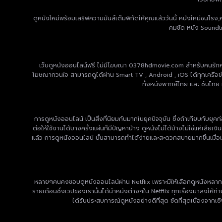
ดูหนังใหม่พร้อมเสริฟความมันส์เต็มพิกัดให้คุณแล้ววันนี้ หนังใหม่ชนโร
คมชัด หนัง Soundtr
เว็บดูหนังออนไลน์ฟรี ไม่มีโฆษณา 0378hdmovie.com สำหรับคนรักหนัง 
โฆษณากวนใจ สามารถดูได้ผ่าน Smart TV , Android , iOS ได้ทุกเครือข่าย ม
ทั้งหนังพากย์ไทย และ ซับไทย 
การดูหนังออนไลน์ เป็นสิ่งที่นิยมกันมากในยุคปัจจุบัน ซึ่งถ้าเทียบกับยุค
ต่อให้ใช้งานได้บางครั้งแผ่นก็มีปัญหาบ้าง ดูหนังไม่ได้บ้างไม่ใช่แค่เสียเ
แล้ว การดูหนังออนไลน์ นั้นสามารถทำได้ง่ายและสะดวกสบายมากขึ้นเมื่อเท
หลายๆคนคงชอบดูหนังออนไลน์ผ่าน Netflix เพราะมีให้เลือกดูหนังหลากหลาย
รายเดือนซึ่งเวปของเรานั้นได้นำหนังต่างๆใน Netflix ทุกเรื่องมาลงให้ท่
ได้รับประสบการณ์ดูหนังอย่างดีที่สุด ชัดที่สุดเนื่องจาก