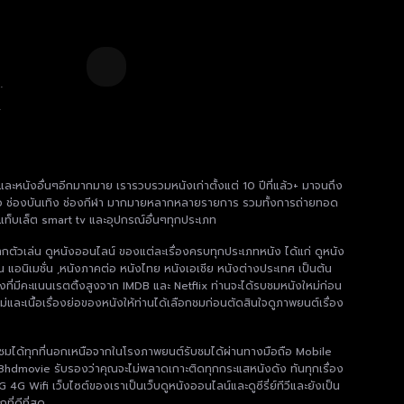
e
า
 และหนังอื่นๆอีกมากมาย เรารวบรวมหนังเก่าตั้งแต่ 10 ปีที่แล้ว+ มาจนถึง
 ช่องข่าว ช่องบันเทิง ช่องกีฬา มากมายหลากหลายรายการ รวมทั้งการถ่ายทอด
แท็บเล็ต smart tv และอุปกรณ์อื่นๆทุกประเภท
ากตัวเล่น ดูหนังออนไลน์ ของแต่ละเรื่องครบทุกประเภทหนัง ได้แก่ ดูหนัง
น แอนิเมชั่น ,หนังภาคต่อ หนังไทย หนังเอเชีย หนังต่างประเทศ เป็นต้น
งที่มีคะแนนเรตติ้งสูงจาก IMDB และ Netflix ท่านจะได้รบชมหนังใหม่ก่อน
่และเนื้อเรื่องย่อของหนังให้ท่านได้เลือกชมก่อนตัดสินใจดูภาพยนต์เรื่อง
มได้ทุกที่นอกเหนือจากในโรงภาพยนต์รับชมได้ผ่านทางมือถือ Mobile
8hdmovie รับรองว่าคุณจะไม่พลาดเกาะติดทุกกระแสหนังดัง ทันทุกเรื่อง
 Wifi เว็บไซต์ของเราเป็นเว็บดูหนังออนไลน์และดูซีรี่ย์ทีวีและยังเป็น
ี่ดีที่สุด