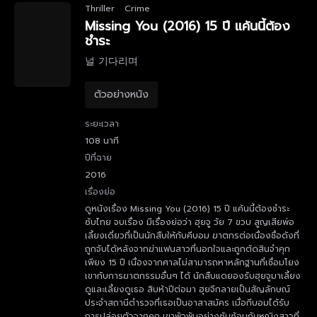
Thriller
Crime
Missing You (2016) 15 ปี แค้นนี้ต้อง
ชําระ
널 기다리며
ตัวอย่างหนัง
ระยะเวลา
108 นาที
ปีที่ฉาย
2016
เรื่องย่อ
ดูหนังเรื่อง Missing You (2016) 15 ปี แค้นนี้ต้องชําระ
ซับไทย จบเรื่อง มีเรื่องย่อว่า ฮุยจู วัย 7 ขวบ สูญเสียพ่อ
เลี้ยงเดี่ยวที่เป็นนักสืบให้กับคีบอม ฆาตกรต่อเนื่องชื่อดังที่
ถูกจับได้หลังจากฆ่าแฟนสาวที่นอกใจและถูกตัดสินจำคุก
เพียง 15 ปี เนื่องจากศาลไม่สามารถหาหลักฐานที่เชื่อมโยง
เขากับการฆาตกรรมอื่นๆ ได้ นักสืบแดยองรับฮุยจูมาเลี้ยง
ดูและเลี้ยงดูเธอ สิบห้าปีต่อมา ฮุยจีกลายเป็นสัญลักษณ์
ประจำสถานีตำรวจที่เธอเป็นอาสาสมัคร เมื่อกีบอมได้รับ
การปล่อยตัวจากคุก เขาพัวพันอย่างซับซ้อนกับหญิงสาวที่