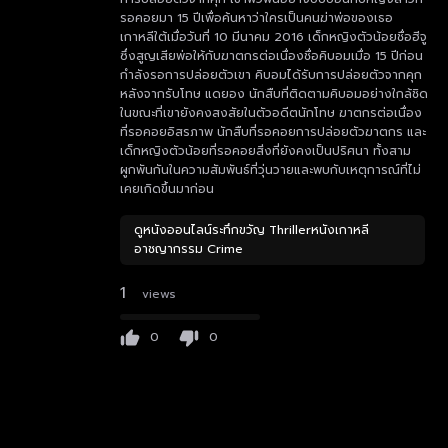
รอคอยมา 15 ปีเพื่อค้นหาว่าใครเป็นคนฆ่าพ่อของเธอ
เกาหลีใต้เมื่อวันที่ 10 มีนาคม 2016 เด็กหญิงตัวน้อยชื่อฮีจู
ซึ่งสูญเสียพ่อให้กับฆาตกรต่อเนื่องชื่อคิบอมเมื่อ 15 ปีก่อน
กำลังรอการปล่อยตัวเขา คิบอมได้รับการปล่อยตัวจากคุก
หลังจากรับโทษ แดยอง นักสืบที่ติดตามคิบอมอย่างใกล้ชิด
ในขณะที่เขายังคงสงสัยในตัวอดีตนักโทษ ฆาตกรต่อเนื่อง
ที่รอคอยอิสรภาพ นักสืบที่รอคอยการปล่อยตัวฆาตกร และ
เด็กหญิงตัวน้อยที่รอคอยสิ่งที่ยังคงเป็นปริศนา ทั้งสาม
ผูกพันกันในความสัมพันธ์ที่วุ่นวายและพบกับเหตุการณ์ที่ไม่
เคยเกิดขึ้นมาก่อน
ดูหนังออนไลน์ระทึกขวัญ Thrillerหนังเกาหลี
อาชญากรรม Crime
1
views
0
0