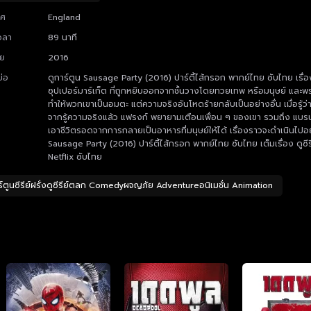
ทศ
England
วลา
89 นาที
าย
2016
ย่อ
ดูการ์ตูน Sausage Party (2016) ปาร์ตี้ไส้กรอก พากย์ไทย ซับไทย เรื
ซุปเปอร์มาร์เก็ต ที่ถูกหยิบออกจากชั้นวางโดยทวยเทพ หรือมนุษย์ และพระ
ทำให้พวกเขาเป็นอมตะ แต่ความจริงอันโหดร้ายกลับเป็นอย่างอื่น เมื่อร
จากรู้ความจริงแล้ว แฟรงก์ พยายามเตือนเพื่อน ๆ ของเขา รวมถึง แบร
เอาชีวิตรอดจากการกลายเป็นอาหารที่มนุษย์ให้ได้ เรื่องราวจะดำเนินไป
Sausage Party (2016) ปาร์ตี้ไส้กรอก พากย์ไทย ซับไทย เต็มเรื่อง ดูซี
Netflix ซับไทย
ร์ตูนซีรีย์ฝรั่งดูซีรีย์ตลก Comedyผจญภัย Adventureอนิเมชั่น Animation