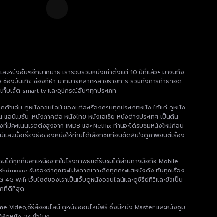
e
า
 และหนังอื่นๆอีกมากมาย เรารวบรวมหนังเก่าตั้งแต่ 10 ปีที่แล้ว+ มาจนถึง
 ช่องข่าว ช่องบันเทิง ช่องกีฬา มากมายหลากหลายรายการ รวมทั้งการถ่ายทอด
แท็บเล็ต smart tv และอุปกรณ์อื่นๆทุกประเภท
ากตัวเล่น ดูหนังออนไลน์ ของแต่ละเรื่องครบทุกประเภทหนัง ได้แก่ ดูหนัง
น แอนิเมชั่น ,หนังภาคต่อ หนังไทย หนังเอเชีย หนังต่างประเทศ เป็นต้น
งที่มีคะแนนเรตติ้งสูงจาก IMDB และ Netflix ท่านจะได้รบชมหนังใหม่ก่อน
่และเนื้อเรื่องย่อของหนังให้ท่านได้เลือกชมก่อนตัดสินใจดูภาพยนต์เรื่อง
มได้ทุกที่นอกเหนือจากในโรงภาพยนต์รับชมได้ผ่านทางมือถือ Mobile
8hdmovie รับรองว่าคุณจะไม่พลาดเกาะติดทุกกระแสหนังดัง ทันทุกเรื่อง
 Wifi เว็บไซต์ของเราเป็นเว็บดูหนังออนไลน์และดูซีรี่ย์ทีวีและยังเป็น
ี่ดีที่สุด
me Video,ซีรีส์ออนไลน์ ดูหนังออนไลน์ฟรี ซึ่งมีหนัง Master และหนังซูม
ห้ดูหนัง 24 ชั่วโมง