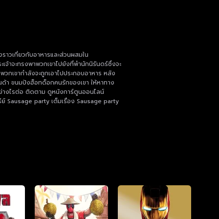
่องราวเกี่ยวกับอาหารและส่วนผสมใน
เจ้าจะทรงพาพวกเขาไปยังที่พำนักนิรันดร์ซึ่งจะ
ู้ว่าพวกเขากำลังจะถูกเอาไปประกอบอาหาร หลัง
นด้า ขนมปังฮ็อทด็อกคนรักของเขา ให้หาทาง
อย่างไรต่อ ติดตาม ดูหนังการ์ตูนออนไลน์
รีย์ Sausage party เต็มเรื่อง Sausage party