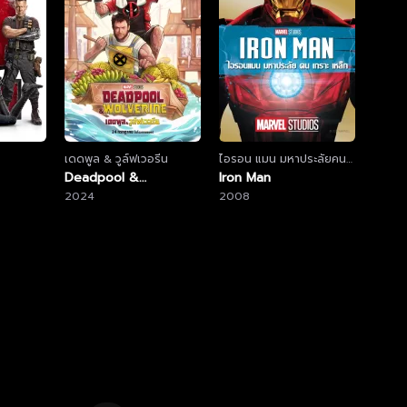
เดดพูล & วูล์ฟเวอรีน
ไอรอน แมน มหาประลัยคน
Deadpool &
เกราะเหล็ก
Iron Man
Wolverine
2024
2008