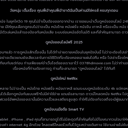
วัยหนุ่ม เต็มเรื่อง คุณพี่เจ้าคุณพี่เจ้าขาดิฉันเป็นห่านมิใช่หงส์ ครบทุกตอน
ในยุคโควิด 19 คุณไม่จำเป็นต้องออกจากบ้าน เราขอแนะนำเว็บดูหนังออนไลน์ 24hd เว็บด
ีให้คุณเลือกดูครบไม่ว่าจะเป็น หนังไทย หนังฝรั่ง หนังจีน เกาหลี หรือจะเป็น หนัง N
มีตัวเล่นหนังสำรองป้องกันหนังเสีย ระบบซ่อมหนังอัตโนมัติ และที่สำคัญสามารถ ดาว
ดูหนังออนไลน์ฟรี 2025
ก่อนๆแล้ว การดูหนังสักเรื่องนั้น ไม่ได้ทำง่ายดายเหมือนในยุคปัจบันนี้ ไม่ว่าจะต้องไป
งินอย่างเดียวแถมยังเสียเวลาในการใช้ชีวิตที่จะต้องคอยเอาแผ่นไปคืน หรือ ไปเช่าเรื่องใ
ียบกับแต่ก่อน ท่านเพียงแค่จำเว็บไซต์ของเราเอาไว้ 0378hdmovie.com ไม่ว่าท่านจะต
เรื่องหนังที่ท่านต้องการดู ท่านก็จะสามารถ "ดูหนังออนไลน์" ได้ทันที
ดูหนังใหม่ Netflix
 ไม่ว่าจะเป็น หนังไทย หนังฝรั่ง หนังเกาหลี แถมระบบดูหนังชัดระดับ 4k แต่คงหลีกเลี่
านได้เลือกดูหนังกันแบบฟรีๆไม่มีค่าใช้จ่าย แถมยังสามารถ ดาวน์โหลดหนัง Netflix ไปดู
เซิฟเวอร์อัพหนังของเรานั้นมีความเร็วและเสถียรสูงสุด ทำให้ไม่ต้องกังวลถึงจะมีผู้ช
ดูหนังบนมือถือ Smart TV
Tablet , iPhone , iPad คุณก็สามารถดูได้ไม่มีสะดุดที่สำคัญคือไม่มีโฆษณากวนใจมาใ
ืองค่า internet 4g อีกด้วย โหลดฟรีโหลดไวเก็บไว้ดูระหว่างเดินทาง ใช้งานง่ายไม่ซับ