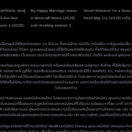
ควิดเกม เล่นลุ้น
My Happy Marriage Season
Good Heavens! I’m a Goos
2
not a Swan(2025) คุณพี่เจ้าข
ดร์..Run Run
A Minecraft Movie (2025)
Devil May Cry (2025) เดวิล
ดิฉันเป็นห่านมิใช่หงส์
Run Run
ไมน์คราฟต์ มูฟวี่
เมย์คราย
ason 2 (2025)
solo leveling season 2
(2025)
ลือกชมได้ฟรีทุกวันตลอด 24 ชั่วโมง ทั้งหนังไทย หนังจีน หนังฝรั่ง การ์ตูนอนิเมชั่น
นเอง ทีวีออนไลน์ ทีวีสด ดูบอลออนไลน์เราก็มีให้รับชมได้ฟรีเช่นกัน ทั้งทีวีช่องทั่วไป
างเพลิดเพลิน เว็บของเรารองรับทุกอุปกรณ์ทั้งคอมพิวเตอร์ มือถือ android iphone 
ลือกชมกันแบบซูมชัดๆ หนังมาสเตอร์ หรือหนังใหม่เสียงซาวด์แทรก ซับไทย ก็มีให้เลือกจ
ี, หนังเกาหลี ดูซีรี่ย์, หนังสืบสวนสอบสวน, หนังซุเปอร์ฮีโร่ MARVEL DC, หนังการ์ตู
ี่สุดให้ท่านได้รับชมกันแบบฟรีๆ ไม่เสียค่าใช้จ่าย โดยเฉพาะการดูหนังใหม่ชนโรง หนั
ให้ดียิ่งขึ้นให้เหมาะกับการเข้ารับชมของคนจำนวนมาก นอกจากนี้เรายังมีตัวอย่างหนังใหม
โปรดของท่าน
 037hdmovie และหนังใหม่ชนโรง ไม่พลาดทุกการอัพเดทใหม่ก่อนใคร คุณสามารถรับช
อหนังที่ชื่นชอบการดูหนังโดยเฉพาะหนังใหม่ที่ได้รับความนิยมมากที่สุด มาที่ 037
้างให้เสียอารมณ์ ผู้ชมควรตรวจสอบความเร็วอินเตอร์เน็ตของท่านให้เหมาะสม เช่น 3G 4G
พเดทหนังใหม่ล่าสุดก่อนใครด้วยความคมชัดระดับ HD และ FullHD และเป็นหนึ่งในตัวเลือกท
ง,หนังซูม,หนังพากย์ไทย,หนังใหม่ Nexflix,หนังใหม่ Disney plus,หนังใหม่ Amazon Pri
ack บรรยายไทย ซับไทย เต็มเรื่อง พากย์ไทย หนังดีมีคุณภาพระดับ HD และ 4K เปิดใ