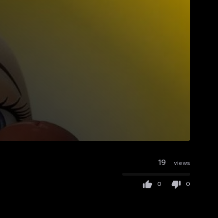
19
views
0
0