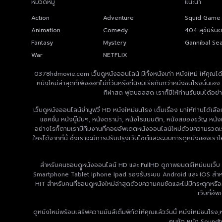
หมวดหมู่
แนะนำ
Action
Adventure
Squid Game ส
ตาย
Animation
Comedy
404 สุขีนิรัน
(2024) 404 
Fantasy
Mystery
Gannibal Se
หมู่บ้านกินคน
War
NETFLIX
0378hdmovie.com เว็บดูหนังออนไลน์ มีทั้งหนังเก่า หนังใหม่ ให้คุณได้เ
หนังใหม่ล่าสุดที่เพิ่งออกไม่กี่วันหรือที่นิยมเรียกันกว่าหนังชนโรงนั่
กีฬาสด ฟุตบอลสด เราก็มีให้ท่านรับชมได้อย่
เว็บดูหนังออนไลน์ยำมูฟวี่ HD หนังใหม่ชนโรง เต็มเรื่อง มาให้ท่านได้เ
แอคชั่น หนังบู๊มันๆ, หนังดราม่า, หนังโรแมนติก, หนังสยองขวัญ หนังผ
อย่างไรก็ตามเรามีทีมงานที่คอยอัพเดตหนังออนไลน์ใหม่ด้วยความรวดเร็วท
ใครได้จากที่นี้ ซึ่งเราจะมีการปรับปรุงเว็บไซต์และระบบการดูหนังของเรา
สำหรับคนชอบดููหนังออนไลน์ HD และ FullHD ดูภาพยนตร์ใหม่บนเว็บ
Smartphone Tablet Iphone Ipad รองรับระบบ Android และ IOS สำหรับค
HIT สำหรับคนที่ชอบดูหนังใหม่ล่าสุดด้วยความคมชัดและไม่มีกระตุกหรือค
เว็บที่อั
ดูหนังใหม่พร้อมเสริฟความมันส์เต็มพิกัดให้คุณแล้ววันนี้ หนังใหม่ชนโร
คมชัด หนัง Soundtr