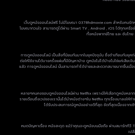
เว็บดูหนังออนไลน์ฟรี ไม่มีโฆษณา 0378hdmovie.com สำหรับคนรักหนัง 
โฆษณากวนใจ สามารถดูได้ผ่าน Smart TV , Android , iOS ได้ทุกเครือข่าย ม
ทั้งหนังพากย์ไทย และ ซับไทย 
การดูหนังออนไลน์ เป็นสิ่งที่นิยมกันมากในยุคปัจจุบัน ซึ่งถ้าเทียบกับยุค
ต่อให้ใช้งานได้บางครั้งแผ่นก็มีปัญหาบ้าง ดูหนังไม่ได้บ้างไม่ใช่แค่เสียเ
แล้ว การดูหนังออนไลน์ นั้นสามารถทำได้ง่ายและสะดวกสบายมากขึ้นเมื่อเท
หลายๆคนคงชอบดูหนังออนไลน์ผ่าน Netflix เพราะมีให้เลือกดูหนังหลากหลาย
รายเดือนซึ่งเวปของเรานั้นได้นำหนังต่างๆใน Netflix ทุกเรื่องมาลงให้ท่
ได้รับประสบการณ์ดูหนังอย่างดีที่สุด ชัดที่สุดเนื่องจาก
หมดปัญหาเรื่อง หนังสะดุด แม้ว่าคุณจะดูหนังบนมือถือ ผ่านสมาร์ททีวี 
เปล