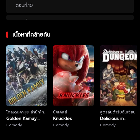
ตอนที่.10
ตอนที่.11
เนื้อหาที่คล้ายกัน
ตอนที่.12
ตอนที่.13
ตอนที่.14
ตอนที่.15
ตอนที่.16
โกลเดนคามุย: ล่านักโทษ
นัคเคิลส์
สูตรลับตำรับดันเจียน
ในฮอกไกโด
Golden Kamuy:
Knuckles
Delicious in
ตอนที่.17
The Hunt of
Comedy
Comedy
Dungeon
Comedy
Prisoners in
ตอนที่.18
Hokkaido